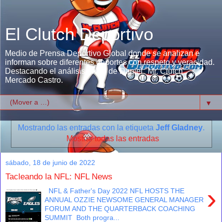
El Clutch Deportivo
Medio de Prensa Deportivo Global donde se analizan e
informan sobre diferentes deportes con respeto y veracidad.
Destacando el análisis único de Daniel "Mr. Clutch"
Mercado Castro.
▼
Mostrando las entradas con la etiqueta
Jeff Gladney
.
Mostrar todas las entradas
sábado, 18 de junio de 2022
Tacleando la NFL: NFL News
›
NFL & Father's Day 2022 NFL HOSTS THE
ANNUAL OZZIE NEWSOME GENERAL MANAGER
FORUM AND THE QUARTERBACK COACHING
SUMMIT ​ Both progra...