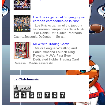
Los Knicks ganan el 5to juego y se
coronan campeones de la NBA
Los Knicks ganan el 5to juego y
se coronan campeones de la NBA
Por Daniel "Mr. Clutch" Mercado
Castro/Jessenia DeJesús Se a...
MLW with Trading Cards
Major League Wrestling and
Panini America Launch Ring
Royalty, MLW's First-Ever
Dedicated Hobby Trading Card
Release Media Assets Av...
La Clutchmania
6
1
5
8
7
9
7