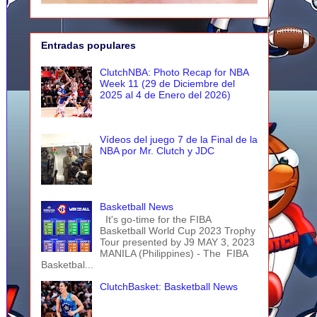
Entradas populares
ClutchNBA: Photo Recap for NBA
Week 11 (29 de Diciembre del
2025 al 4 de Enero del 2026)
Vídeos del juego 7 de la Final de la
NBA por Mr. Clutch y JDC
Basketball News
It's go-time for the FIBA
Basketball World Cup 2023 Trophy
Tour presented by J9 MAY 3, 2023
MANILA (Philippines) - The FIBA
Basketbal...
ClutchBasket: Basketball News