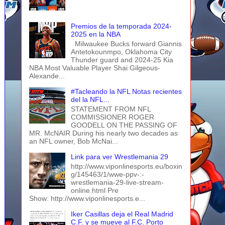
Premios de la temporada 2024-
2025 en la NBA
Milwaukee Bucks forward Giannis
Antetokounmpo, Oklahoma City
Thunder guard and 2024-25 Kia
NBA Most Valuable Player Shai Gilgeous-
Alexande...
#Tacleando la NFL Notas recientes
del la NFL...
STATEMENT FROM NFL
COMMISSIONER ROGER
GOODELL ON THE PASSING OF
MR. McNAIR During his nearly two decades as
an NFL owner, Bob McNai...
Link para ver Wrestlemania 29
http://www.viponlinesports.eu/boxin
g/145463/1/wwe-ppv-:-
wrestlemania-29-live-stream-
online.html Pre
Show: http://www.viponlinesports.e...
Iker Casillas deja el Real Madrid
C.F. y se mueve al F.C. Porto