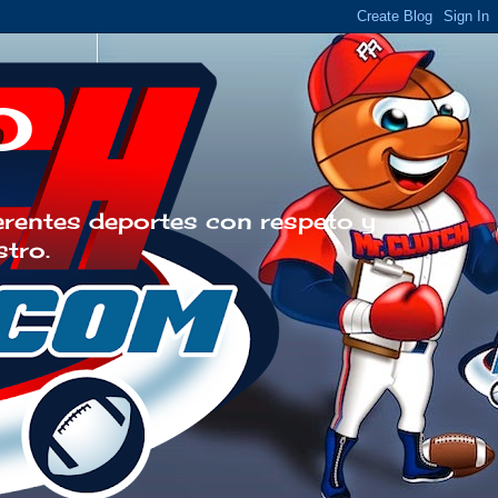
o
erentes deportes con respeto y
stro.