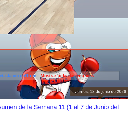
ueta
Jacob deGrom
.
Mostrar todas las entradas
viernes, 12 de junio de 2026
umen de la Semana 11 (1 al 7 de Junio del