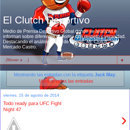
El Clutch Deportivo
Medio de Prensa Deportivo Global donde se analizan e
informan sobre diferentes deportes con respeto y veracidad.
Destacando el análisis único de Daniel "Mr. Clutch"
Mercado Castro.
▼
Mostrando las entradas con la etiqueta
Jack May
.
Mostrar todas las entradas
viernes, 15 de agosto de 2014
Todo ready para UFC Fight
Night 47
›