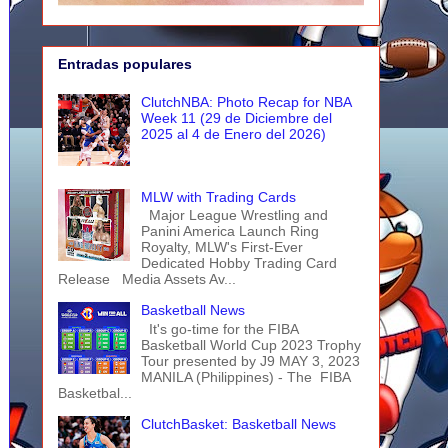
Entradas populares
ClutchNBA: Photo Recap for NBA
Week 11 (29 de Diciembre del
2025 al 4 de Enero del 2026)
MLW with Trading Cards
Major League Wrestling and
Panini America Launch Ring
Royalty, MLW's First-Ever
Dedicated Hobby Trading Card
Release Media Assets Av...
Basketball News
It's go-time for the FIBA
Basketball World Cup 2023 Trophy
Tour presented by J9 MAY 3, 2023
MANILA (Philippines) - The FIBA
Basketbal...
ClutchBasket: Basketball News