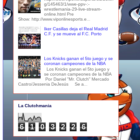
g/145463/1/wwe-ppv-:-
wrestlemania-29-live-stream-
online.html Pre
Show: http://www.viponlinesports.e...
Iker Casillas deja el Real Madrid
C.F. y se mueve al F.C. Porto
Los Knicks ganan el 5to juego y se
coronan campeones de la NBA
Los Knicks ganan el 5to juego y
se coronan campeones de la NBA
Por Daniel "Mr. Clutch" Mercado
Castro/Jessenia DeJesús Se a...
La Clutchmania
6
1
0
3
2
2
6