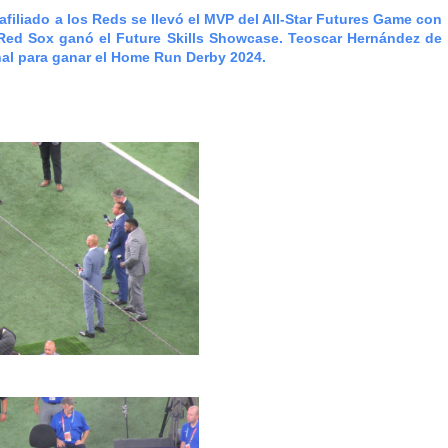
iliado a los Reds se llevó el MVP del All-Star Futures Game con
Red Sox ganó el Future Skills Showcase. Teoscar Hernández de
inal para ganar el Home Run Derby 2024.