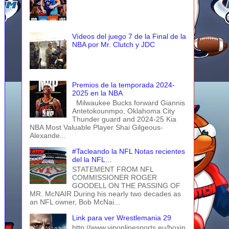
Vídeos del juego 7 de la Final de la
NBA por Mr. Clutch y JDC
Premios de la temporada 2024-
2025 en la NBA
Milwaukee Bucks forward Giannis
Antetokounmpo, Oklahoma City
Thunder guard and 2024-25 Kia
NBA Most Valuable Player Shai Gilgeous-
Alexande...
#Tacleando la NFL Notas recientes
del la NFL...
STATEMENT FROM NFL
COMMISSIONER ROGER
GOODELL ON THE PASSING OF
MR. McNAIR During his nearly two decades as
an NFL owner, Bob McNai...
Link para ver Wrestlemania 29
http://www.viponlinesports.eu/boxin