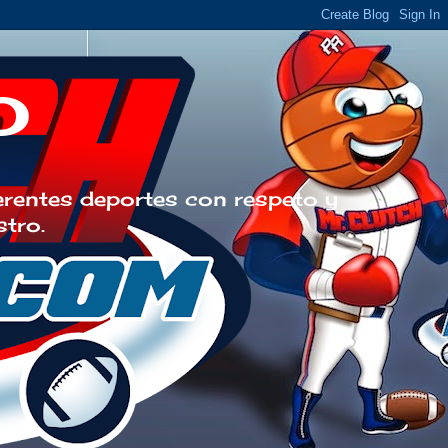
o
erentes deportes con respeto y
stro.