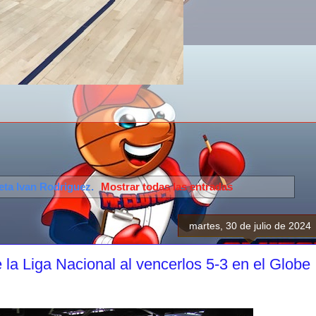
ueta
Ivan Rodriguez
.
Mostrar todas las entradas
martes, 30 de julio de 2024
la Liga Nacional al vencerlos 5-3 en el Globe