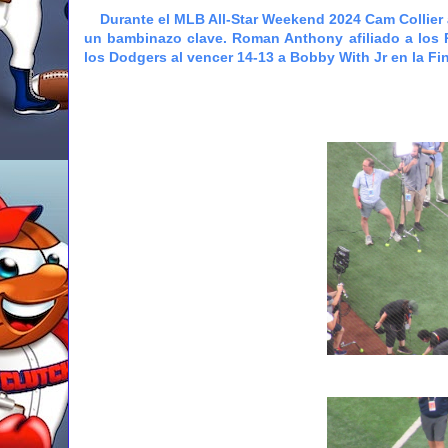
Durante el MLB All-Star Weekend 2024 Cam Collier af
un bambinazo clave. Roman Anthony afiliado a los 
los Dodgers al vencer 14-13 a Bobby With Jr en la F