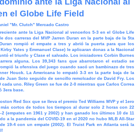
ominio ante la Liga Nacional al
n el Globe Life Field
aniel "Mr. Clutch" Mercado Castro
iente ante la Liga Nacional al vencerlos 5-3 en el Globe Life
e dos carreras del MVP Jarren Duran en la parte baja de la 5ta
Duran rompió el empate a tres y abrió la puerta para que los
Kirby Yates y Emmanuel Clase) le aplicaran donas a la Nacional
untó el triunfo y Clase el salvado. Los iniciadores Corbin Burnes
arrera alguna. Los 39,343 fans que abarrotaron el estadio se
 rompió la ofensiva del juego cuando sacó un bambinazo de tres
anner Houck. La Americana lo empató 3-3 en la parte baja de la
 de Juan Soto seguido de sencillo remolcador de David Fry. Los
0 cada uno. Riley Green se fue de 2-0 mientras que Carlos Correa
gó 3era base.
oston Red Sox que se lleva el premio Ted Williams MVP y el 1ero
 más cortos de todos los tiempos al durar solo 2 horas con 22
-2 (empates en 1961 y 2002) y han ganado los últimos 10 de 11
ido a la pandemia del COVID-19 en el 2020 no hubo MLB All-Star
e 19-4 con un empate (2002). El Truist Park en Atlanta será la
l!