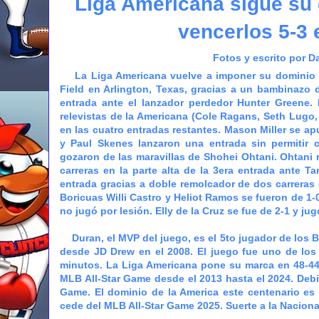
Liga Americana sigue su d
vencerlos 5-3 e
Fotos y escrito por D
La Liga Americana vuelve a imponer su dominio rec
Field en Arlington, Texas, gracias a un bambinazo d
entrada ante el lanzador perdedor Hunter Greene. 
relevistas de la Americana (
Cole Ragans, Seth Lugo, 
en las cuatro entradas restantes. Mason Miller se ap
y Paul Skenes lanzaron una entrada sin permitir c
gozaron de las maravillas de Shohei Ohtani. Ohtani
carreras en la parte alta de la 3era entrada ante T
entrada gracias a doble remolcador de dos carreras
Boricuas Willi Castro y Heliot Ramos se fueron de 1-
no jugó por lesión. Elly de la Cruz se fue de 2-1 y ju
Duran, el MVP del juego, es el 5to jugador de los B
desde JD Drew en el 2008. El juego fue uno de los
minutos. La Liga Americana pone su marca en 48-44
MLB All-Star Game desde el 2013 hasta el 2024. Deb
Game. El dominio de la America este centenario es d
cede del MLB All-Star Game 2025. Suerte a la Naciona