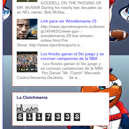
GOODELL ON THE PASSING OF
MR. McNAIR During his nearly two decades as
an NFL owner, Bob McNai...
Link para ver Wrestlemania 29
http://www.viponlinesports.eu/boxin
g/145463/1/wwe-ppv-:-
wrestlemania-29-live-stream-
online.html Pre
Show: http://www.viponlinesports.e...
Los Knicks ganan el 5to juego y se
coronan campeones de la NBA
Los Knicks ganan el 5to juego y
se coronan campeones de la NBA
Por Daniel "Mr. Clutch" Mercado
Castro/Jessenia DeJesús Se a...
La Clutchmania
6
1
1
7
3
3
8