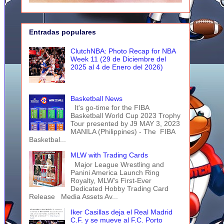
Entradas populares
ClutchNBA: Photo Recap for NBA
Week 11 (29 de Diciembre del
2025 al 4 de Enero del 2026)
Basketball News
It's go-time for the FIBA
Basketball World Cup 2023 Trophy
Tour presented by J9 MAY 3, 2023
MANILA (Philippines) - The FIBA
Basketbal...
MLW with Trading Cards
Major League Wrestling and
Panini America Launch Ring
Royalty, MLW's First-Ever
Dedicated Hobby Trading Card
Release Media Assets Av...
Iker Casillas deja el Real Madrid
C.F. y se mueve al F.C. Porto