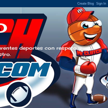
o
erentes deportes con respeto y
stro.