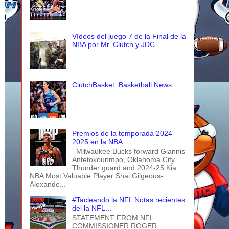
Vídeos del juego 7 de la Final de la
NBA por Mr. Clutch y JDC
ClutchBasket: Basketball News
Premios de la temporada 2024-
2025 en la NBA
Milwaukee Bucks forward Giannis
Antetokounmpo, Oklahoma City
Thunder guard and 2024-25 Kia
NBA Most Valuable Player Shai Gilgeous-
Alexande...
#Tacleando la NFL Notas recientes
del la NFL...
STATEMENT FROM NFL
COMMISSIONER ROGER