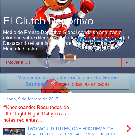
El Clutch Deportivo
Medio de Prensa Deportivo Global donde se analizan e
informan sobre diferentes deportes con respeto y veracidad.
Destacando el análisis único de Daniel "Mr. Clutch"
Mercado Castro.
▼
Mostrando las entradas con la etiqueta
Dennis
Bermudez
.
Mostrar todas las entradas
jueves, 9 de febrero de 2017
#Knockeando: Resultados de
UFC Fight Night 104 y otras
notas recientes...
›
TWO WORLD TITLES, ONE EPIC REMATCH
SLATED FOR FIRST VEGAS EVENT OF 2017