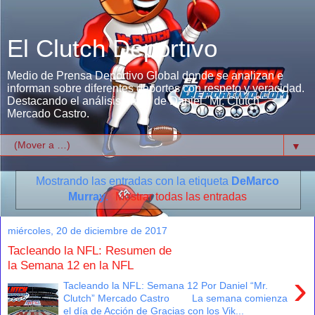
El Clutch Deportivo
Medio de Prensa Deportivo Global donde se analizan e
informan sobre diferentes deportes con respeto y veracidad.
Destacando el análisis único de Daniel "Mr. Clutch"
Mercado Castro.
▼
Mostrando las entradas con la etiqueta
DeMarco
Murray
.
Mostrar todas las entradas
miércoles, 20 de diciembre de 2017
Tacleando la NFL: Resumen de
la Semana 12 en la NFL
›
Tacleando la NFL: Semana 12 Por Daniel “Mr.
Clutch” Mercado Castro La semana comienza
el día de Acción de Gracias con los Vik...