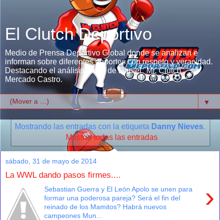
El Clutch Deportivo
Medio de Prensa Deportivo Global donde se analizan e
informan sobre diferentes deportes con respeto y veracidad.
Destacando el análisis único de Daniel "Mr. Clutch"
Mercado Castro.
▼
Mostrando las entradas con la etiqueta
Danny Nieves
.
Mostrar todas las entradas
sábado, 31 de mayo de 2014
La WWL dando pasos firmes....
›
Sebastian Guerra y El León Apolo se unen para
formar una poderosa pareja? Será el fin del
reinado de los Mamitos? Habrá nuevos
campeones Mun...