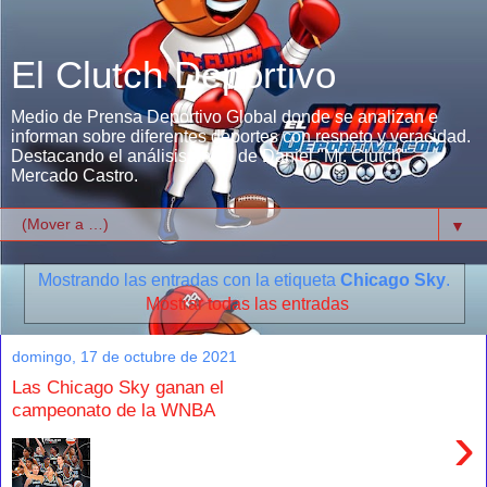
El Clutch Deportivo
Medio de Prensa Deportivo Global donde se analizan e
informan sobre diferentes deportes con respeto y veracidad.
Destacando el análisis único de Daniel "Mr. Clutch"
Mercado Castro.
▼
Mostrando las entradas con la etiqueta
Chicago Sky
.
Mostrar todas las entradas
domingo, 17 de octubre de 2021
Las Chicago Sky ganan el
campeonato de la WNBA
›