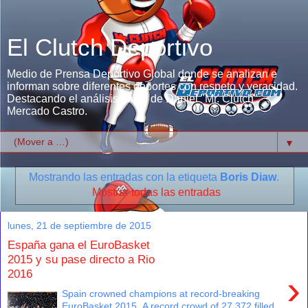
El Clutch Deportivo
Medio de Prensa Deportivo Global donde se analizan e
informan sobre diferentes deportes con respeto y veracidad.
Destacando el análisis único de Daniel "Mr. Clutch"
Mercado Castro.
▼
Mostrando las entradas con la etiqueta
Boris Diaw
.
Mostrar todas las entradas
lunes, 21 de septiembre de 2015
España gana el EuroBasket
2015 y su pase directo a Rio
2016
›
Spain crowned champions at record-breaking
EuroBasket 2015 A record crowd of 27,372 filled