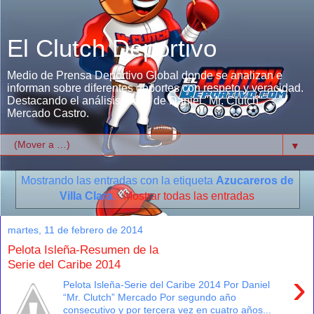
El Clutch Deportivo
Medio de Prensa Deportivo Global donde se analizan e
informan sobre diferentes deportes con respeto y veracidad.
Destacando el análisis único de Daniel "Mr. Clutch"
Mercado Castro.
▼
Mostrando las entradas con la etiqueta
Azucareros de
Villa Clara
.
Mostrar todas las entradas
martes, 11 de febrero de 2014
Pelota Isleña-Resumen de la
Serie del Caribe 2014
›
Pelota Isleña-Serie del Caribe 2014 Por Daniel
“Mr. Clutch” Mercado Por segundo año
consecutivo y por tercera vez en cuatro años...