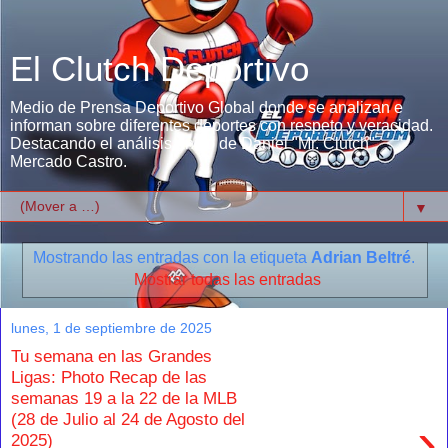
El Clutch Deportivo
Medio de Prensa Deportivo Global donde se analizan e
informan sobre diferentes deportes con respeto y veracidad.
Destacando el análisis único de Daniel "Mr. Clutch"
Mercado Castro.
▼
Mostrando las entradas con la etiqueta
Adrian Beltré
.
Mostrar todas las entradas
lunes, 1 de septiembre de 2025
Tu semana en las Grandes
Ligas: Photo Recap de las
semanas 19 a la 22 de la MLB
(28 de Julio al 24 de Agosto del
›
2025)