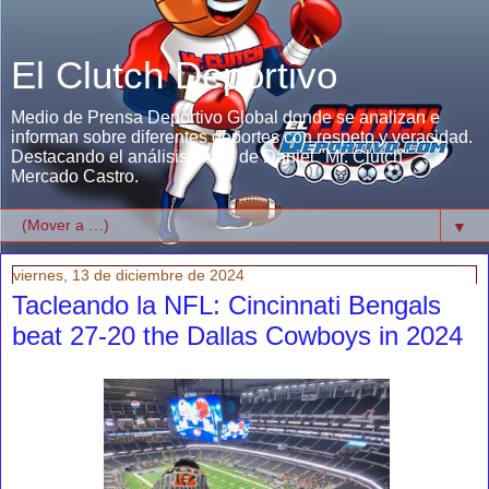
El Clutch Deportivo
Medio de Prensa Deportivo Global donde se analizan e
informan sobre diferentes deportes con respeto y veracidad.
Destacando el análisis único de Daniel "Mr. Clutch"
Mercado Castro.
▼
viernes, 13 de diciembre de 2024
Tacleando la NFL: Cincinnati Bengals
beat 27-20 the Dallas Cowboys in 2024