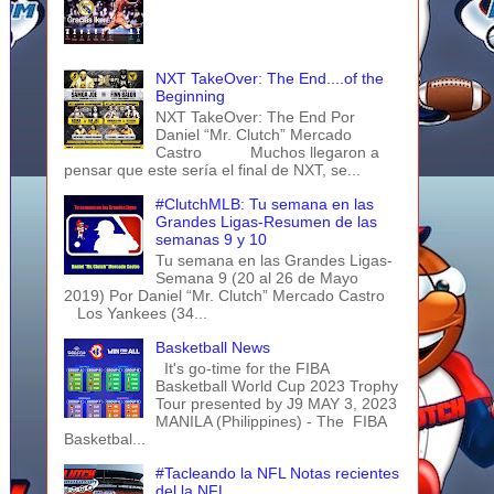
NXT TakeOver: The End....of the
Beginning
NXT TakeOver: The End Por
Daniel “Mr. Clutch” Mercado
Castro Muchos llegaron a
pensar que este sería el final de NXT, se...
#ClutchMLB: Tu semana en las
Grandes Ligas-Resumen de las
semanas 9 y 10
Tu semana en las Grandes Ligas-
Semana 9 (20 al 26 de Mayo
2019) Por Daniel “Mr. Clutch” Mercado Castro
Los Yankees (34...
Basketball News
It's go-time for the FIBA
Basketball World Cup 2023 Trophy
Tour presented by J9 MAY 3, 2023
MANILA (Philippines) - The FIBA
Basketbal...
#Tacleando la NFL Notas recientes
del la NFL...