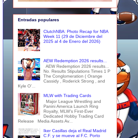
Entradas populares
ClutchNBA: Photo Recap for NBA
Week 11 (29 de Diciembre del
2025 al 4 de Enero del 2026)
AEW Redemption 2026 results...
AEW Redemption 2026 results...
No. Results Stipulations Times 1 P
The Conglomeration ( Orange
Cassidy , Roderick Strong , and
Kyle O'...
MLW with Trading Cards
Major League Wrestling and
Panini America Launch Ring
Royalty, MLW's First-Ever
Dedicated Hobby Trading Card
Release Media Assets Av...
Iker Casillas deja el Real Madrid
C.F. y se mueve al F.C. Porto