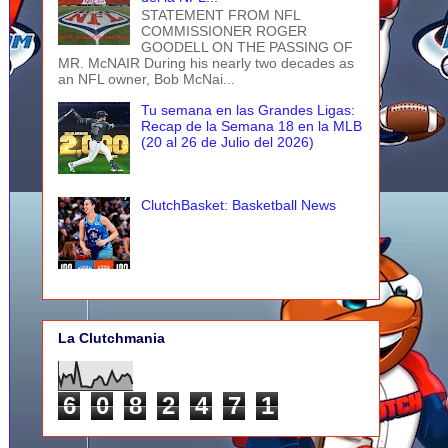
STATEMENT FROM NFL
COMMISSIONER ROGER
GOODELL ON THE PASSING OF
MR. McNAIR During his nearly two decades as
an NFL owner, Bob McNai...
Tu semana en las Grandes Ligas:
Recap de la Semana 18 en la MLB
(20 al 26 de Julio del 2026)
ClutchBasket: Basketball News
La Clutchmania
6
0
8
2
4
7
1