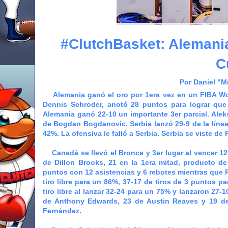
#ClutchBasket: Alemania
C
Por Daniel "M
Alemania ganó el oro por 1era vez en un FIBA Worl
Dennis Schroder, anotó 28 puntos para lograr que
Alemania ganó 22-10 un importante 3er parcial. Ale
de Bogdan Bogdanovic. Serbia lanzó 29-9 de la líne
42%. La ofensiva le falló a Serbia. Serbia se viste de P
Canadá se llevó el Bronce y 3er lugar al vencer 1
de Dillon Brooks, 21 en la 1era mitad, producto d
puntos con 12 asistencias y 6 rebotes mientras que 
tiro libre para un 86%, 37-17 de tiros de 3 puntos p
tiro libre al lanzar 32-24 para un 75% y lanzaron 27
de Anthony Edwards, 23 de Austin Reaves y 19 de 
Fernández.