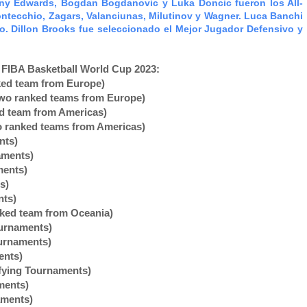
ny Edwards, Bogdan Bogdanovic y Luka Doncic fueron los All-
Fontecchio, Zagars, Valanciunas, Milutinov y Wagner. Luca Banchi
o. Dillon Brooks fue seleccionado el Mejor Jugador Defensivo y
e FIBA Basketball World Cup 2023:
nked team from Europe)
p two ranked teams from Europe)
ked team from Americas)
two ranked teams from Americas)
nts)
aments)
ments)
s)
nts)
ranked team from Oceania)
ournaments)
ournaments)
ents)
ifying Tournaments)
ments)
aments)