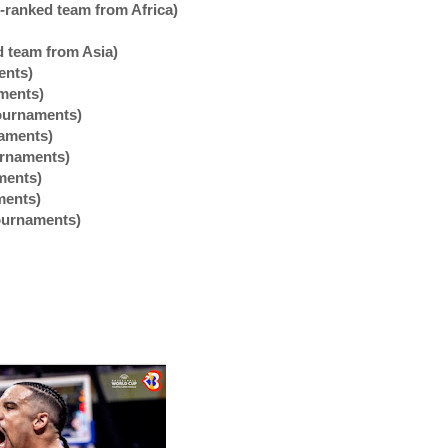
t-ranked team from Africa)
ed team from Asia)
ents)
aments)
Tournaments)
naments)
urnaments)
ments)
ments)
Tournaments)