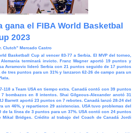
 gana el FIBA World Basketbal
up 2023
r. Clutch" Mercado Castro
d Basketball Cup al vencer 83-77 a Serbia. El MVP del torneo,
 Alemania terminará invicto. Franz Wagner aportó 19 puntos y
ksa Avramovic lideró Serbia con 21 puntos seguido de 17 puntos
a de tres puntos para un 31% y lanzaron 62-26 de campo para un
lata.
27-118 a Team USA en tiempo extra. Canadá contó con 39 puntos
e 7 bombazos en 8 intentos. Shai Gilgeous-Alexander anotó 31
RJ Barrett aportó 23 puntos on 7 rebotes. Canadá lanzó 28-24 del
ara un 46%, y repartieron 29 asistencias. USA tuvo problemas del
-10 de la línea de 3 puntos para un 37%. USA contó con 24 puntos
Mikal Bridges. Crédito al trabajo del Coach de Canadá Jordi