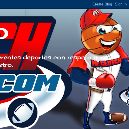
o
erentes deportes con respeto y
stro.