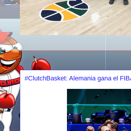
#ClutchBasket: Alemania gana el FI