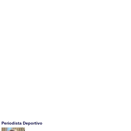
Periodista Deportivo