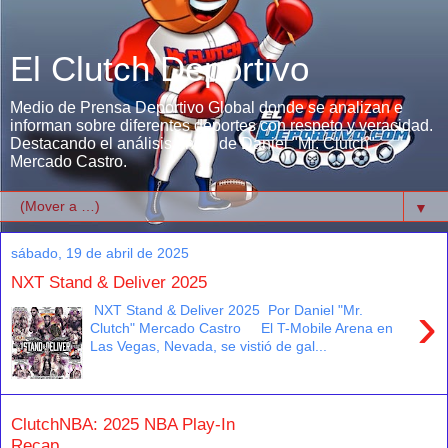
El Clutch Deportivo
Medio de Prensa Deportivo Global donde se analizan e
informan sobre diferentes deportes con respeto y veracidad.
Destacando el análisis único de Daniel "Mr. Clutch"
Mercado Castro.
▼
sábado, 19 de abril de 2025
NXT Stand & Deliver 2025
›
NXT Stand & Deliver 2025 Por Daniel "Mr.
Clutch" Mercado Castro El T-Mobile Arena en
Las Vegas, Nevada, se vistió de gal...
ClutchNBA: 2025 NBA Play-In
Recap