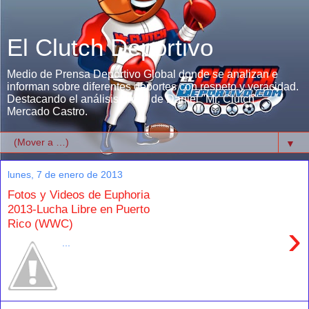
El Clutch Deportivo
Medio de Prensa Deportivo Global donde se analizan e
informan sobre diferentes deportes con respeto y veracidad.
Destacando el análisis único de Daniel "Mr. Clutch"
Mercado Castro.
▼
lunes, 7 de enero de 2013
Fotos y Videos de Euphoria
2013-Lucha Libre en Puerto
Rico (WWC)
›
...