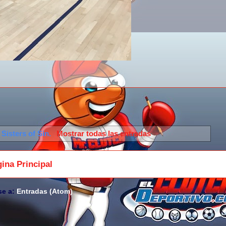
a
Sisters of Sin
.
Mostrar todas las entradas
ina Principal
se a:
Entradas (Atom)