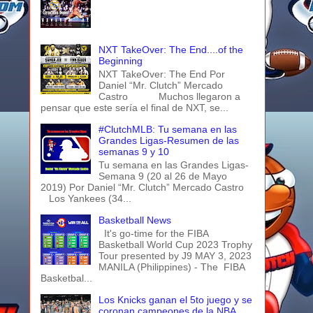
NXT TakeOver: The End....of the
Beginning
NXT TakeOver: The End Por
Daniel “Mr. Clutch” Mercado
Castro Muchos llegaron a
pensar que este sería el final de NXT, se...
#ClutchMLB: Tu semana en las
Grandes Ligas-Resumen de las
semanas 9 y 10
Tu semana en las Grandes Ligas-
Semana 9 (20 al 26 de Mayo
2019) Por Daniel “Mr. Clutch” Mercado Castro
Los Yankees (34...
Basketball News
It's go-time for the FIBA
Basketball World Cup 2023 Trophy
Tour presented by J9 MAY 3, 2023
MANILA (Philippines) - The FIBA
Basketbal...
Los Knicks ganan el 5to juego y se
coronan campeones de la NBA