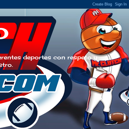
o
erentes deportes con respeto y
stro.