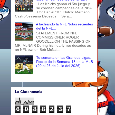
Los Knicks ganan el 5to juego y
se coronan campeones de la NBA
Por Daniel "Mr. Clutch" Mercado
Castro/Jessenia DeJesús Se a...
#Tacleando la NFL Notas recientes
del la NFL...
STATEMENT FROM NFL
COMMISSIONER ROGER
GOODELL ON THE PASSING OF
MR. McNAIR During his nearly two decades as
an NFL owner, Bob McNai...
Tu semana en las Grandes Ligas:
Recap de la Semana 18 en la MLB
(20 al 26 de Julio del 2026)
La Clutchmania
6
0
8
8
2
3
7