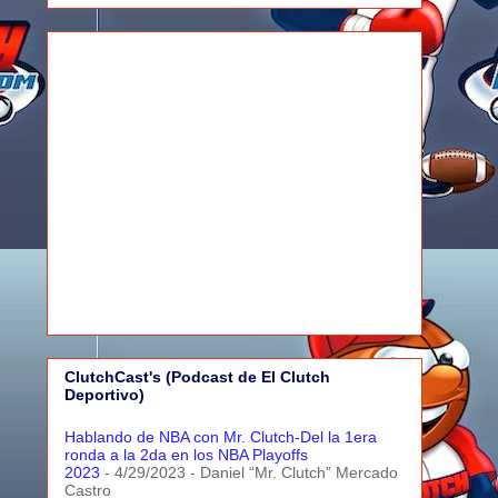
ClutchCast's (Podcast de El Clutch
Deportivo)
Hablando de NBA con Mr. Clutch-Del la 1era
ronda a la 2da en los NBA Playoffs
2023
- 4/29/2023
- Daniel “Mr. Clutch” Mercado
Castro