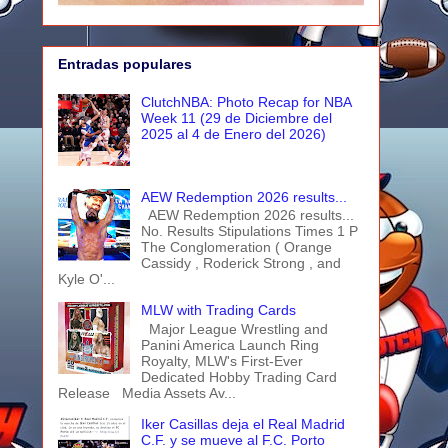
Entradas populares
ClutchNBA: Photo Recap for NBA
Week 11 (29 de Diciembre del
2025 al 4 de Enero del 2026)
AEW Redemption 2026 results...
AEW Redemption 2026 results...
No. Results Stipulations Times 1 P
The Conglomeration ( Orange
Cassidy , Roderick Strong , and
Kyle O'...
MLW with Trading Cards
Major League Wrestling and
Panini America Launch Ring
Royalty, MLW's First-Ever
Dedicated Hobby Trading Card
Release Media Assets Av...
Iker Casillas deja el Real Madrid
C.F. y se mueve al F.C. Porto