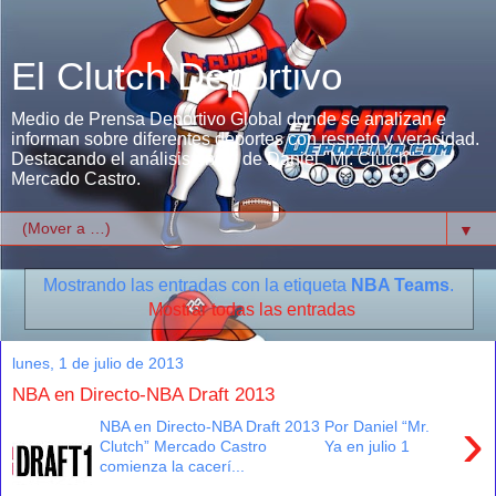
El Clutch Deportivo
Medio de Prensa Deportivo Global donde se analizan e
informan sobre diferentes deportes con respeto y veracidad.
Destacando el análisis único de Daniel "Mr. Clutch"
Mercado Castro.
▼
Mostrando las entradas con la etiqueta
NBA Teams
.
Mostrar todas las entradas
lunes, 1 de julio de 2013
NBA en Directo-NBA Draft 2013
›
NBA en Directo-NBA Draft 2013 Por Daniel “Mr.
Clutch” Mercado Castro Ya en julio 1
comienza la cacerí...