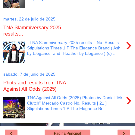
martes, 22 de julio de 2025
TNA Slammiversary 2025
results...
›
TNA Slammiversary 2025 results... No. Results
Stipulations Times 1 P The Elegance Brand ( Ash
by Elegance and Heather by Elegance ) (c) ...
sábado, 7 de junio de 2025
Phots and results from TNA
Against All Odds (2025)
›
TNA Against All Odds (2025) Photos by Daniel "Mr.
Clutch" Mercado Castro No. Results [ 21 ]
Stipulations Times 1 P The Elegance Br...
‹
›
Página Principal